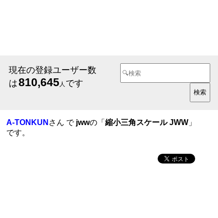
現在の登録ユーザー数
810,645
は
です
人
A-TONKUN
さん で
jww
の「
縮小三角スケール JWW
」
です。