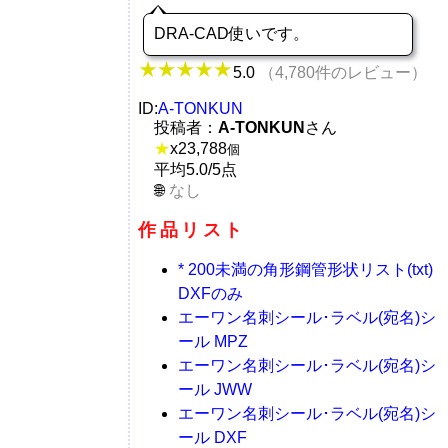
DRA-CAD使いです。
5.0
（4,780件のレビュー）
ID:
A-TONKUN
投稿者：
A-TONKUN
さん
★
x
23,788
個
平均5.0/5点
なし
作品リスト
* 200未満の角形鋼管形状リスト(txt)
DXFのみ
エーワン名刺シール･ラベル(宛名)シ
ール MPZ
エーワン名刺シール･ラベル(宛名)シ
ール JWW
エーワン名刺シール･ラベル(宛名)シ
ール DXF