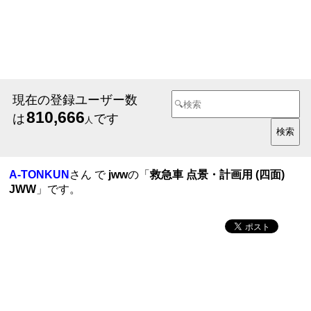
現在の登録ユーザー数
810,666
は
です
人
A-TONKUN
さん で
jww
の「
救急車 点景・計画用 (四面)
JWW
」です。