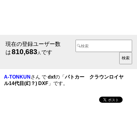
現在の登録ユーザー数
810,683
は
です
人
A-TONKUN
さん で
dxf
の「
パトカー クラウンロイヤ
ル14代目(幻？) DXF
」です。