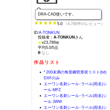
DRA-CAD使いです。
5.0
（4,780件のレビュー）
ID:
A-TONKUN
投稿者：
A-TONKUN
さん
★
x
23,788
個
平均5.0/5点
なし
作品リスト
* 200未満の角形鋼管形状リスト(txt)
DXFのみ
エーワン名刺シール･ラベル(宛名)シ
ール MPZ
エーワン名刺シール･ラベル(宛名)シ
ール JWW
エーワン名刺シール･ラベル(宛名)シ