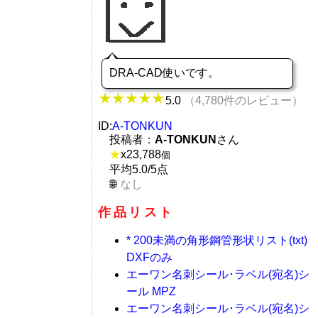
DRA-CAD使いです。
5.0
（4,780件のレビュー）
ID:
A-TONKUN
投稿者：
A-TONKUN
さん
★
x
23,788
個
平均5.0/5点
なし
作品リスト
* 200未満の角形鋼管形状リスト(txt)
DXFのみ
エーワン名刺シール･ラベル(宛名)シ
ール MPZ
エーワン名刺シール･ラベル(宛名)シ