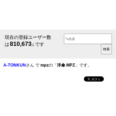
現在の登録ユーザー数
810,673
は
です
人
A-TONKUN
さん で
mpz
の「
洋傘 MPZ
」です。