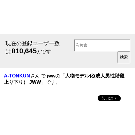
現在の登録ユーザー数
810,645
は
です
人
A-TONKUN
さん で
jww
の「
人物モデル化(成人男性階段
上り下り） JWW
」です。