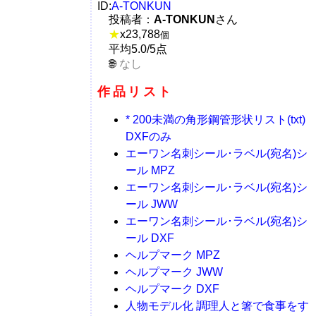
ID:
A-TONKUN
投稿者：
A-TONKUN
さん
★
x
23,788
個
平均5.0/5点
なし
作品リスト
* 200未満の角形鋼管形状リスト(txt)
DXFのみ
エーワン名刺シール･ラベル(宛名)シ
ール MPZ
エーワン名刺シール･ラベル(宛名)シ
ール JWW
エーワン名刺シール･ラベル(宛名)シ
ール DXF
ヘルプマーク MPZ
ヘルプマーク JWW
ヘルプマーク DXF
人物モデル化 調理人と箸で食事をす