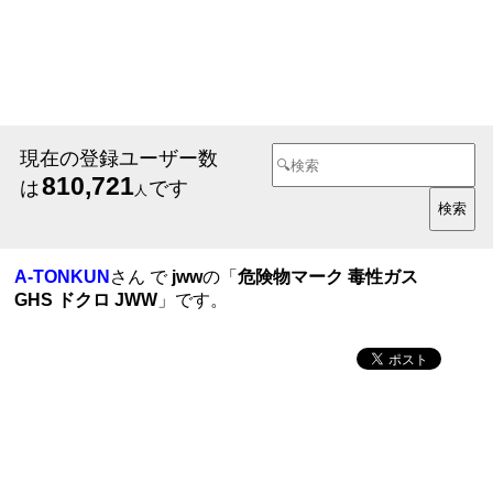
現在の登録ユーザー数
810,721
は
です
人
A-TONKUN
さん で
jww
の「
危険物マーク 毒性ガス
GHS ドクロ JWW
」です。