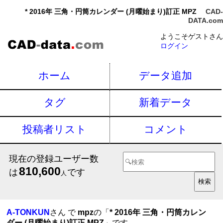
* 2016年 三角・円筒カレンダー (月曜始まり)訂正 MPZ
CAD-
DATA.com
ようこそゲストさん
ログイン
ホーム
データ追加
タグ
新着データ
投稿者リスト
コメント
現在の登録ユーザー数
810,600
は
です
人
A-TONKUN
さん で
mpz
の「
* 2016年 三角・円筒カレン
ダー (月曜始まり)訂正 MPZ
」です。