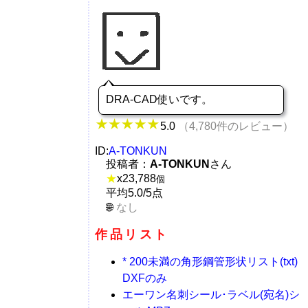
DRA-CAD使いです。
5.0
（4,780件のレビュー）
ID:
A-TONKUN
投稿者：
A-TONKUN
さん
★
x
23,788
個
平均5.0/5点
なし
作品リスト
* 200未満の角形鋼管形状リスト(txt)
DXFのみ
エーワン名刺シール･ラベル(宛名)シ