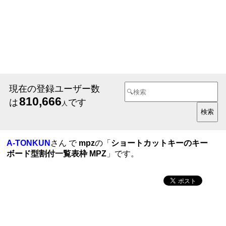
現在の登録ユーザー数
810,666
は
です
人
A-TONKUN
さん で
mpz
の「
ショートカットキーのキー
ボード型割付一覧表枠 MPZ
」です。