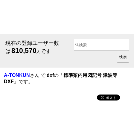
現在の登録ユーザー数
810,570
は
です
人
A-TONKUN
さん で
dxf
の「
標準案内用図記号 津波等
DXF
」です。