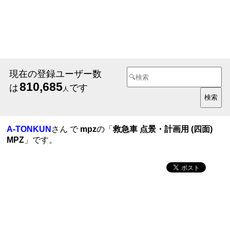
現在の登録ユーザー数
810,685
は
です
人
A-TONKUN
さん で
mpz
の「
救急車 点景・計画用 (四面)
MPZ
」です。