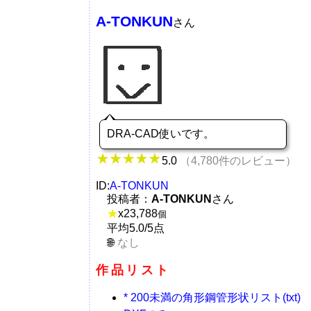
A-TONKUN
さん
DRA-CAD使いです。
5.0
（4,780件のレビュー）
ID:
A-TONKUN
投稿者：
A-TONKUN
さん
★
x
23,788
個
平均5.0/5点
なし
作品リスト
* 200未満の角形鋼管形状リスト(txt)