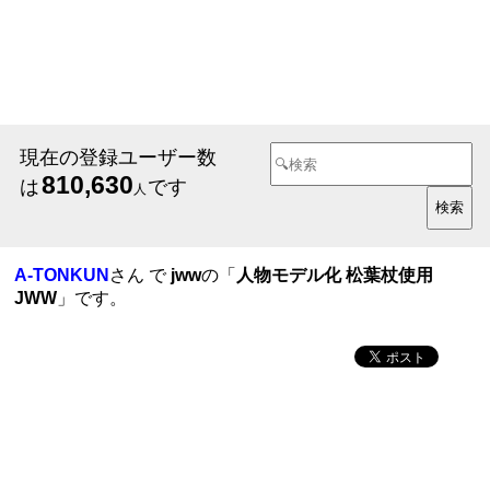
現在の登録ユーザー数
810,630
は
です
人
A-TONKUN
さん で
jww
の「
人物モデル化 松葉杖使用
JWW
」です。