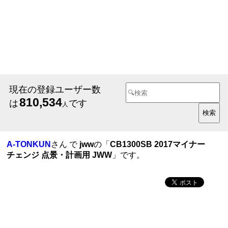
現在の登録ユーザー数
810,534
は
です
人
A-TONKUN
さん で
jww
の「
CB1300SB 2017マイナー
チェンジ 点景・計画用 JWW
」です。