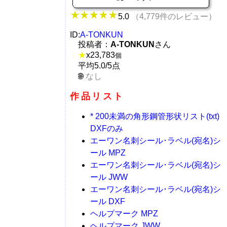
5.0
（4,779件のレビュー）
ID:
A-TONKUN
投稿者：
A-TONKUN
さん
★
x
23,783
個
平均5.0/5点
なし
作品リスト
* 200未満の角形鋼管形状リスト(txt)
DXFのみ
エーワン名刺シール･ラベル(宛名)シ
ール MPZ
エーワン名刺シール･ラベル(宛名)シ
ール JWW
エーワン名刺シール･ラベル(宛名)シ
ール DXF
ヘルプマーク MPZ
ヘルプマーク JWW