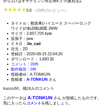
から117はギヤチェンジ停止用4コマ(重ねる)｡
5.0
（20件のレビュー）
タイトル：救急車(ハイエース スーパーロング
ワイド)の転回軌跡図 JWW
サイズ：2,857,705 byte
拡張子：jww
ＣＡＤ：
Jw_cad
次元：2D
登録日：2020-09-15 22:04:20
ダウンロード： 1,693 回
コメント：20件
動作報告：0件
投稿者id：A-TONKUN
投稿者：
A-TONKUN
さん
kanzu50、他19人のコメント
A-TONKUN
このデータは
さん が投稿したものです。
気に入ったら
を残しましょう。
コメント