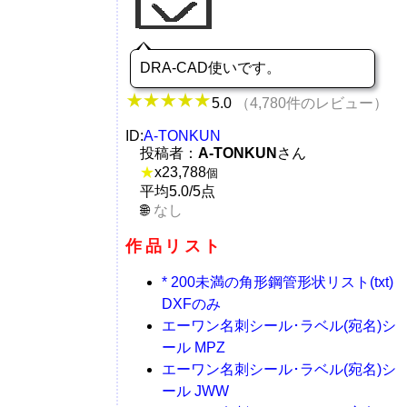
DRA-CAD使いです。
5.0
（4,780件のレビュー）
ID:
A-TONKUN
投稿者：
A-TONKUN
さん
★
x
23,788
個
平均5.0/5点
なし
作品リスト
* 200未満の角形鋼管形状リスト(txt)
DXFのみ
エーワン名刺シール･ラベル(宛名)シ
ール MPZ
エーワン名刺シール･ラベル(宛名)シ
ール JWW