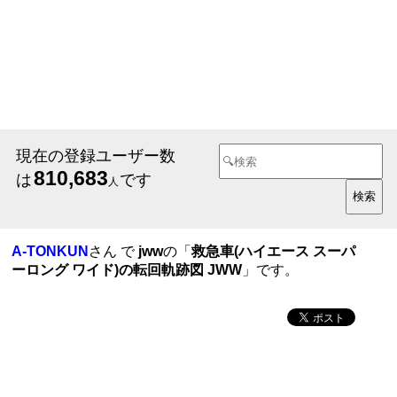
現在の登録ユーザー数
810,683
は
です
人
A-TONKUN
さん で
jww
の「
救急車(ハイエース スーパ
ーロング ワイド)の転回軌跡図 JWW
」です。