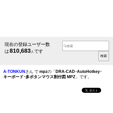
現在の登録ユーザー数
810,683
は
です
人
A-TONKUN
さん で
mpz
の「
DRA-CAD･AutoHotkey･
キーボード･多ボタンマウス割付図 MPZ
」です。