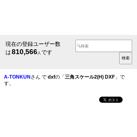
現在の登録ユーザー数
810,566
は
です
人
A-TONKUN
さん で
dxf
の「
三角スケール2(H) DXF
」で
す。