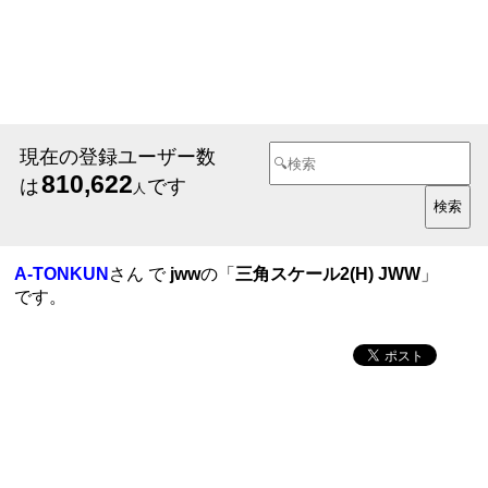
現在の登録ユーザー数
810,622
は
です
人
A-TONKUN
さん で
jww
の「
三角スケール2(H) JWW
」
です。