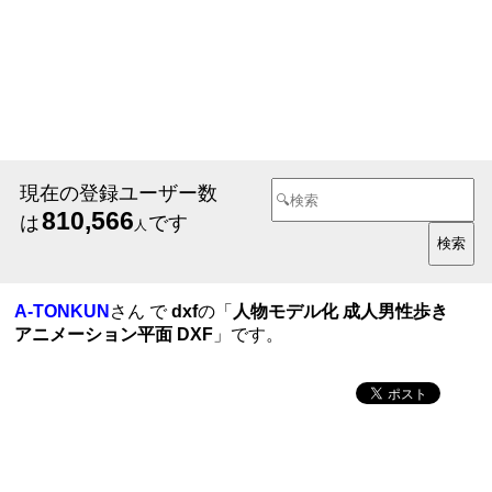
現在の登録ユーザー数
810,566
は
です
人
A-TONKUN
さん で
dxf
の「
人物モデル化 成人男性歩き
アニメーション平面 DXF
」です。