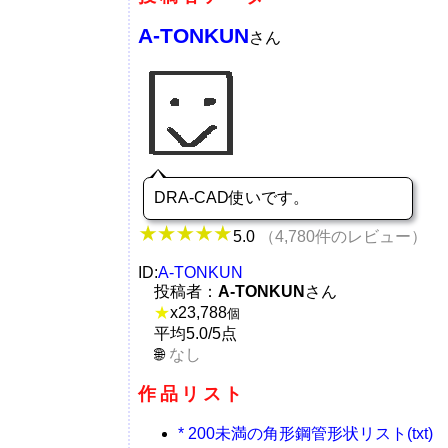
A-TONKUN
さん
DRA-CAD使いです。
5.0
（4,780件のレビュー）
ID:
A-TONKUN
投稿者：
A-TONKUN
さん
★
x
23,788
個
平均5.0/5点
なし
作品リスト
* 200未満の角形鋼管形状リスト(txt)