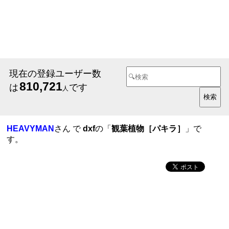
現在の登録ユーザー数
810,721
は
です
人
HEAVYMAN
さん で
dxf
の「
観葉植物［パキラ］
」で
す。