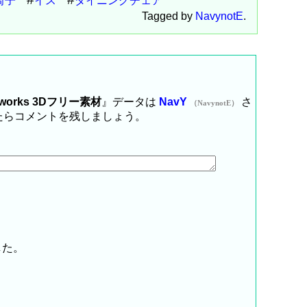
椅子
イス
ダイニングチェア
Tagged by
NavynotE
.
works 3Dフリー素材
』データは
NavY
さ
（NavynotE）
たらコメントを残しましょう。
した。