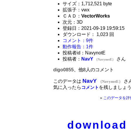
サイズ：1,712,521 byte
拡張子：vwx
ＣＡＤ：
VectorWorks
次元：3D
登録日：2021-09-19 19:59:15
ダウンロード： 1,023 回
コメント：9件
動作報告：1件
投稿者id：NavynotE
投稿者：
NavY
さん
（NavynotE）
digo0855、他8人のコメント
NavY
このデータは
さ
（NavynotE）
気に入ったら
を残しましょ
コメント
»
このデータを評
download