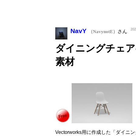
NavY
202
さん
（NavynotE）
ダイニングチェア-02
素材
Vectorworks用に作成した「ダイニ