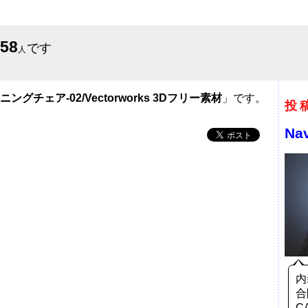
658
です
人
ニングチェア-02/Vectorworks 3Dフリー素材
」です。
投
Na
内
合
C