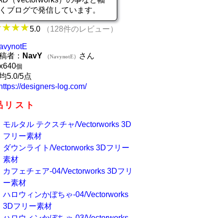
くブログで発信しています。
5.0
（128件のレビュー）
avynotE
稿者：
NavY
さん
（NavynotE）
x
640
個
均5.0/5点
https://designers-log.com/
品リスト
モルタル テクスチャ/Vectorworks 3D
フリー素材
ダウンライト/Vectorworks 3Dフリー
素材
カフェチェア-04/Vectorworks 3Dフリ
ー素材
ハロウィンかぼちゃ-04/Vectorworks
3Dフリー素材
ハロウィンかぼちゃ-03/Vectorworks