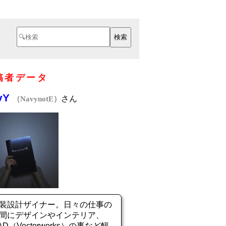
稿者データ
vY
さん
（NavynotE）
装設計ザイナー。日々の仕事の
間にデザインやインテリア、
AD（Vectorworks）の事など幅