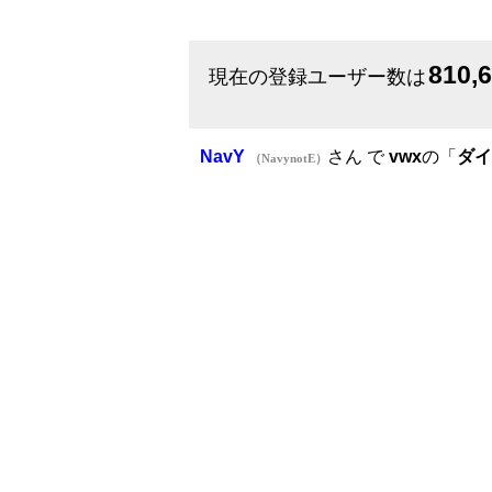
810,
現在の登録ユーザー数は
NavY
さん で
vwx
の「
ダイ
（NavynotE）