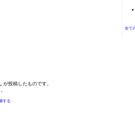
全て
ん が投稿したものです。
う。
価する