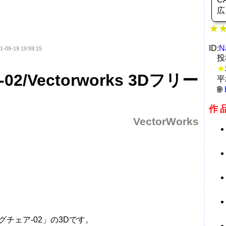
広
ID:
N
1-09-19 19:59:15
投
★
/Vectorworks 3Dフリー
平
作
VectorWorks
ングチェア-02」の3Dです。