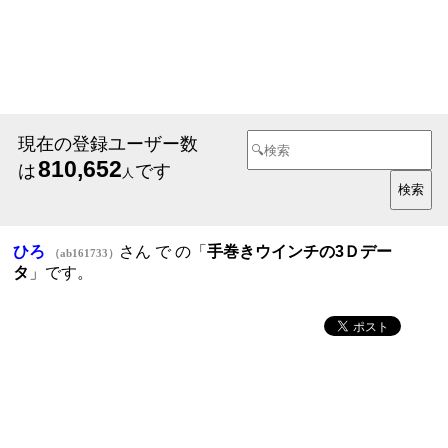
現在の登録ユーザー数
810,652
は
です
人
ひろ
さん で
の「
手巻きウインチの3Ｄデー
（ab161733）
タ
」です。