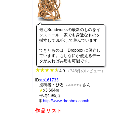
最近Soridworksの最新のものをイ
ンストール 家でも身近なものを
採寸して3D化して遊んでいます
できたものは Dropbox に保存し
ています。もしなにか使えるデー
タがあれば共用も可能です。
4.9
（746件のレビュー）
ID:
ab161733
投稿者：
ひろ
さん
（ab161733）
★
x
3,664
個
平均4.9/5点
http://www.dropbox.com/h
作品リスト