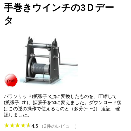
手巻きウインチの3Ｄデー
タ
パラソリッド(拡張子.x_t)に変換したものを、圧縮して
(拡張子.lzh)、拡張子をtxtに変えました。ダウンロード後
はこの逆の操作で使えるものと（多分(~_~;)） 追記 確
認しました。
4.5
（2件のレビュー）