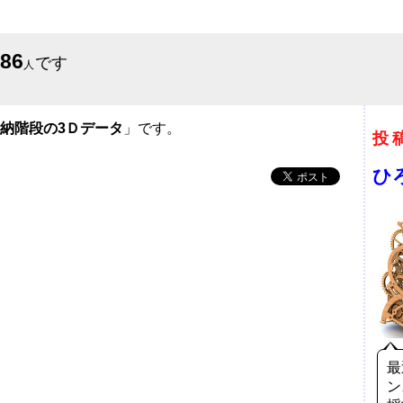
686
です
人
納階段の3Ｄデータ
」です。
投
ひ
最
ン