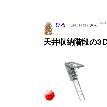
2009-
ひろ
さん
（ab161733）
天井収納階段の3