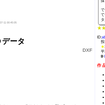
採
で
て
タ
07-11 00:45:05
ID:
a
Ｄデータ
投
★
DXF
平
作