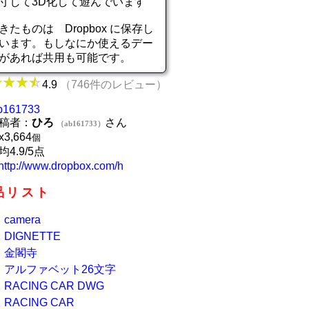
寸して3D化して遊んでいます
きたものは Dropbox に保存し
います。もしなにか使えるデー
があれば共用も可能です。
4.9
（746件のレビュー）
b161733
稿者：
ひろ
さん
（ab161733）
x
3,664
個
均4.9/5点
http://www.dropbox.com/h
品リスト
camera
DIGNETTE
金閣寺
アルファベット26文字
RACING CAR DWG
RACING CAR