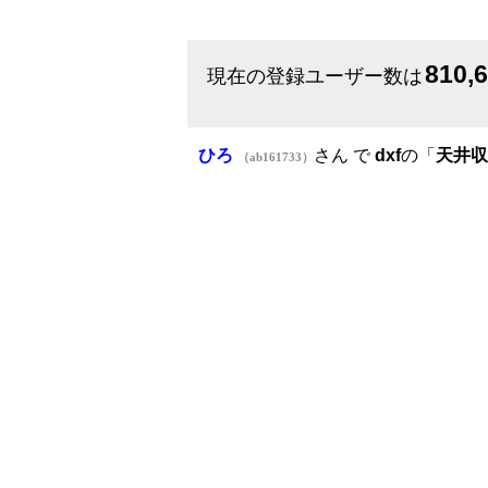
810,
現在の登録ユーザー数は
ひろ
さん で
dxf
の「
天井収
（ab161733）