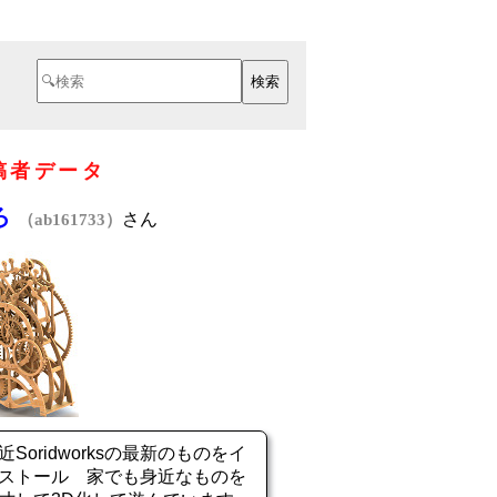
稿者データ
ろ
さん
（ab161733）
近Soridworksの最新のものをイ
ストール 家でも身近なものを