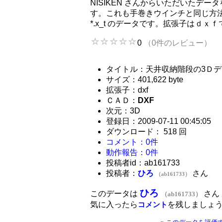
NISIKEN さんからいただいたデ
す。これも手巻きウインチと同じ方
*.x_t のデータです。拡張子はｄ
0
（0件のレビュー）
タイトル：天井収納階段の3Ｄデ
サイズ：401,622 byte
拡張子：dxf
ＣＡＤ：
DXF
次元：3D
登録日：2009-07-11 00:45:05
ダウンロード： 518 回
コメント：0件
動作報告：0件
投稿者id：ab161733
投稿者：
ひろ
さん
（ab161733）
ひろ
このデータは
さん
（ab161733）
気に入ったら
を残しましょ
コメント