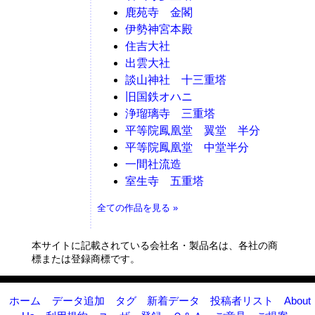
鹿苑寺 金閣
伊勢神宮本殿
住吉大社
出雲大社
談山神社 十三重塔
旧国鉄オハニ
浄瑠璃寺 三重塔
平等院鳳凰堂 翼堂 半分
平等院鳳凰堂 中堂半分
一間社流造
室生寺 五重塔
全ての作品を見る »
本サイトに記載されている会社名・製品名は、各社の商
標または登録商標です。
ホーム
データ追加
タグ
新着データ
投稿者リスト
About