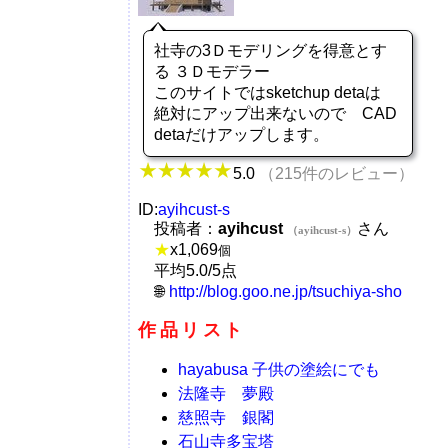
社寺の3Ｄモデリングを得意とす
る ３Ｄモデラー
このサイトではsketchup detaは
絶対にアップ出来ないので CAD
detaだけアップします。
5.0
（215件のレビュー）
ID:
ayihcust-s
投稿者：
ayihcust
さん
（ayihcust-s）
★
x
1,069
個
平均5.0/5点
http://blog.goo.ne.jp/tsuchiya-sho
作品リスト
hayabusa 子供の塗絵にでも
法隆寺 夢殿
慈照寺 銀閣
石山寺多宝塔