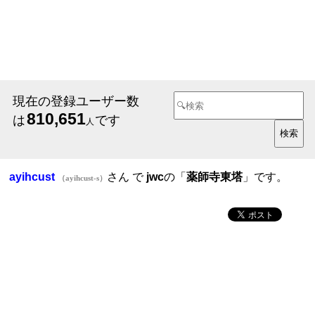
現在の登録ユーザー数
810,651
は
です
人
ayihcust
さん で
jwc
の「
薬師寺東塔
」です。
（ayihcust-s）