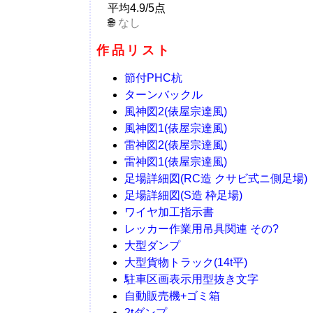
平均4.9/5点
なし
作品リスト
節付PHC杭
ターンバックル
風神図2(俵屋宗達風)
風神図1(俵屋宗達風)
雷神図2(俵屋宗達風)
雷神図1(俵屋宗達風)
足場詳細図(RC造 クサビ式ニ側足場)
足場詳細図(S造 枠足場)
ワイヤ加工指示書
レッカー作業用吊具関連 その?
大型ダンプ
大型貨物トラック(14t平)
駐車区画表示用型抜き文字
自動販売機+ゴミ箱
2tダンプ