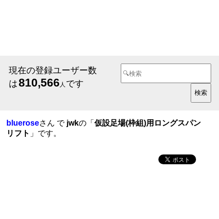
現在の登録ユーザー数
810,566
は
です
人
bluerose
さん で
jwk
の「
仮設足場(枠組)用ロングスパン
リフト
」です。