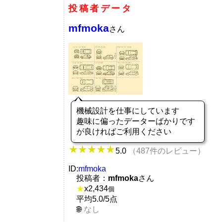
投稿者データ
mfmoka
さん
機械設計を仕事にしています
趣味に偏ったデーターばかりです
が良ければご利用ください
5.0
（487件のレビュー）
ID:
mfmoka
投稿者：
mfmoka
さん
★
x
2,434
個
平均5.0/5点
なし