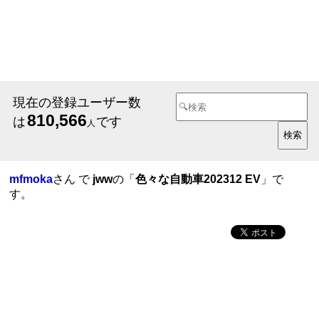
現在の登録ユーザー数
810,566
は
です
人
mfmoka
さん で
jww
の「
色々な自動車202312 EV
」で
す。