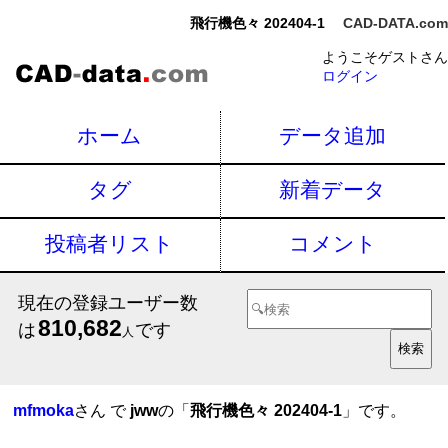
飛行機色々 202404-1
CAD-DATA.com
ようこそゲストさん
ログイン
ホーム
データ追加
タグ
新着データ
投稿者リスト
コメント
現在の登録ユーザー数
810,682
は
です
人
mfmoka
さん で
jww
の「
飛行機色々 202404-1
」です。