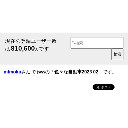
現在の登録ユーザー数
810,600
は
です
人
mfmoka
さん で
jww
の「
色々な自動車2023 02
」です。