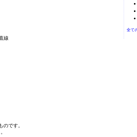
。
。
全て
 直線
ものです。
う。