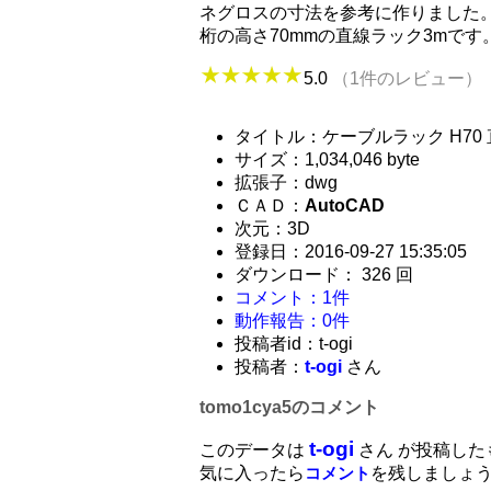
ネグロスの寸法を参考に作りました
桁の高さ70mmの直線ラック3mです
5.0
（1件のレビュー）
タイトル：ケーブルラック H70
サイズ：1,034,046 byte
拡張子：dwg
ＣＡＤ：
AutoCAD
次元：3D
登録日：2016-09-27 15:35:05
ダウンロード： 326 回
コメント：1件
動作報告：0件
投稿者id：t-ogi
投稿者：
t-ogi
さん
tomo1cya5のコメント
t-ogi
このデータは
さん が投稿した
気に入ったら
を残しましょ
コメント