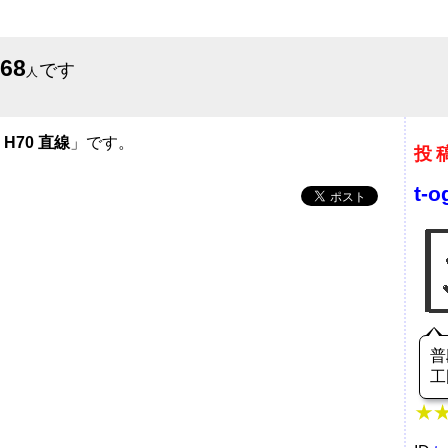
668
です
人
H70 直線
」です。
投
t-o
普
工