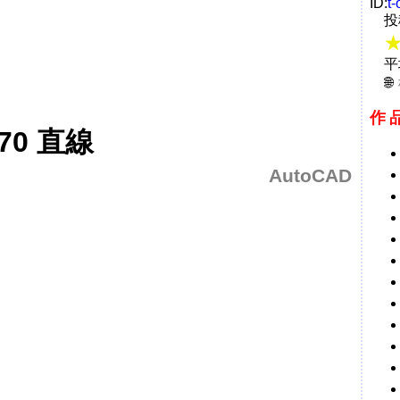
ID:
t-
投
平
作
0 直線
AutoCAD