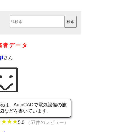
稿者データ
gi
さん
段は、AutoCADで電気設備の施
図などを書いています。
5.0
（57件のレビュー）