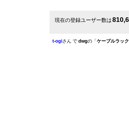
810,
現在の登録ユーザー数は
t-ogi
さん で
dwg
の「
ケーブルラック 