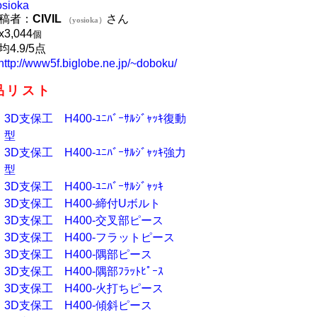
osioka
稿者：
CIVIL
さん
（yosioka）
x
3,044
個
均4.9/5点
http://www5f.biglobe.ne.jp/~doboku/
品リスト
3D支保工 H400-ﾕﾆﾊﾞｰｻﾙｼﾞｬｯｷ復動
型
3D支保工 H400-ﾕﾆﾊﾞｰｻﾙｼﾞｬｯｷ強力
型
3D支保工 H400-ﾕﾆﾊﾞｰｻﾙｼﾞｬｯｷ
3D支保工 H400-締付Uボルト
3D支保工 H400-交叉部ピース
3D支保工 H400-フラットピース
3D支保工 H400-隅部ピース
3D支保工 H400-隅部ﾌﾗｯﾄﾋﾟｰｽ
3D支保工 H400-火打ちピース
3D支保工 H400-傾斜ピース