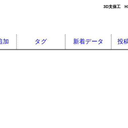
3D支保工 H30
追加
タグ
新着データ
投