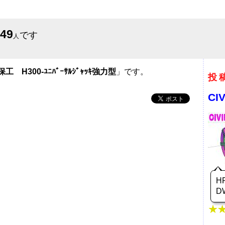
649
です
人
工 H300-ﾕﾆﾊﾞｰｻﾙｼﾞｬｯｷ強力型
」です。
投
CI
H
D