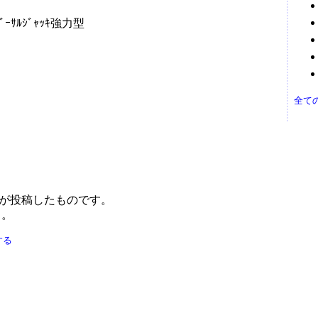
ｰｻﾙｼﾞｬｯｷ強力型
全て
 が投稿したものです。
う。
する