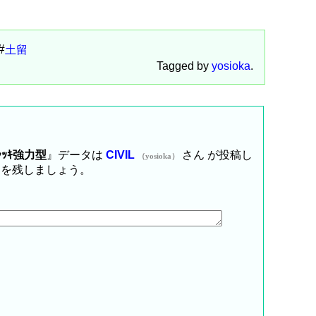
土留
Tagged by
yosioka
.
ﾞｬｯｷ強力型
』データは
CIVIL
さん が投稿し
（yosioka）
トを残しましょう。