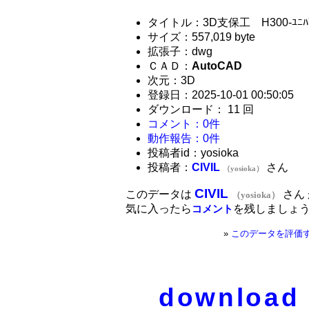
タイトル：3D支保工 H300-ﾕﾆﾊﾞ
サイズ：557,019 byte
拡張子：dwg
ＣＡＤ：
AutoCAD
次元：3D
登録日：2025-10-01 00:50:05
ダウンロード： 11 回
コメント：0件
動作報告：0件
投稿者id：yosioka
投稿者：
CIVIL
さん
（yosioka）
CIVIL
このデータは
さん
（yosioka）
気に入ったら
を残しましょ
コメント
»
このデータを評価
download