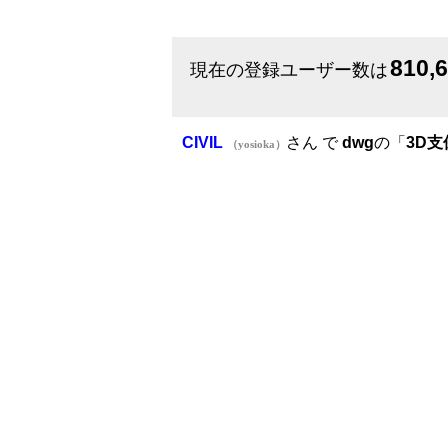
810,
現在の登録ユーザー数は
CIVIL
さん で
dwg
の「
3D支保
（yosioka）