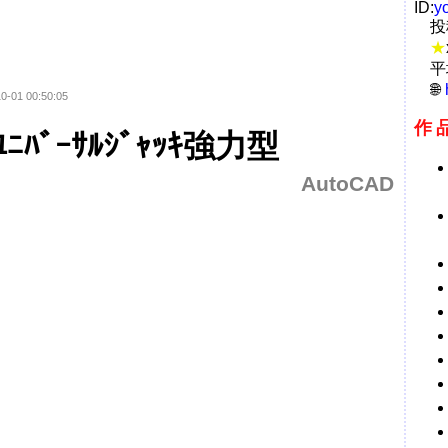
ID:
y
投
★
平
0-01 00:50:05
作
ﾆﾊﾞｰｻﾙｼﾞｬｯｷ強力型
AutoCAD