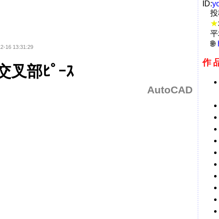
ID:
y
投
★
平
2-16 13:31:29
作
交叉部ﾋﾟｰｽ
AutoCAD