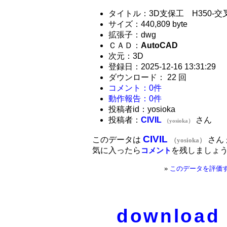
タイトル：3D支保工 H350-交叉
サイズ：440,809 byte
拡張子：dwg
ＣＡＤ：
AutoCAD
次元：3D
登録日：2025-12-16 13:31:29
ダウンロード： 22 回
コメント：0件
動作報告：0件
投稿者id：yosioka
投稿者：
CIVIL
さん
（yosioka）
CIVIL
このデータは
さん
（yosioka）
気に入ったら
を残しましょ
コメント
»
このデータを評価
download