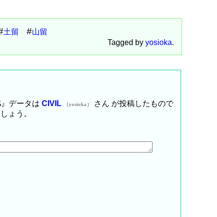
土留
山留
Tagged by
yosioka
.
ｽ
』データは
CIVIL
さん が投稿したもので
（yosioka）
ましょう。