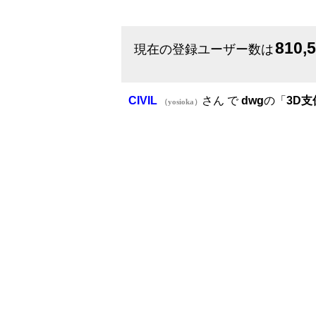
810,
現在の登録ユーザー数は
CIVIL
さん で
dwg
の「
3D支
（yosioka）