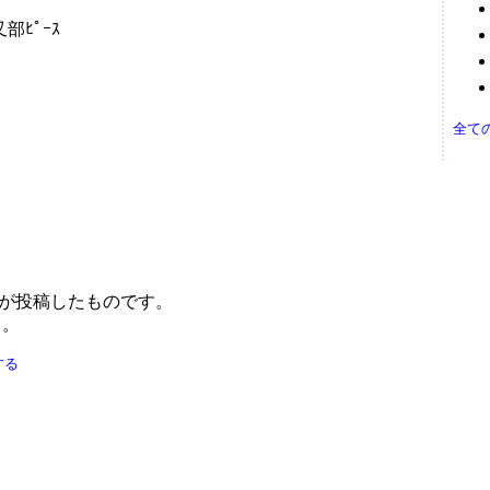
部ﾋﾟｰｽ
全て
 が投稿したものです。
う。
する