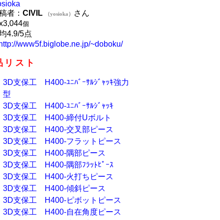
osioka
稿者：
CIVIL
さん
（yosioka）
x
3,044
個
均4.9/5点
http://www5f.biglobe.ne.jp/~doboku/
品リスト
3D支保工 H400-ﾕﾆﾊﾞｰｻﾙｼﾞｬｯｷ強力
型
3D支保工 H400-ﾕﾆﾊﾞｰｻﾙｼﾞｬｯｷ
3D支保工 H400-締付Uボルト
3D支保工 H400-交叉部ピース
3D支保工 H400-フラットピース
3D支保工 H400-隅部ピース
3D支保工 H400-隅部ﾌﾗｯﾄﾋﾟｰｽ
3D支保工 H400-火打ちピース
3D支保工 H400-傾斜ピース
3D支保工 H400-ピボットピース
3D支保工 H400-自在角度ピース