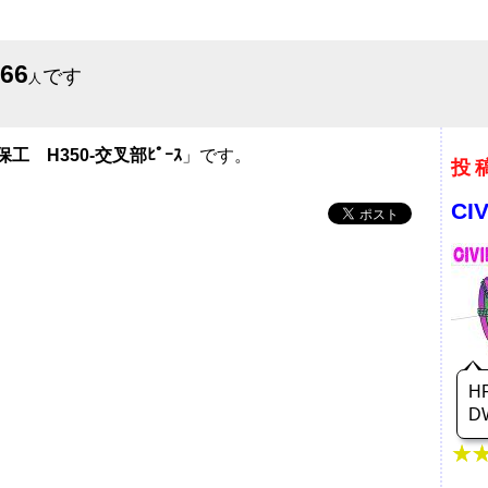
566
です
人
保工 H350-交叉部ﾋﾟｰｽ
」です。
投
CI
H
D