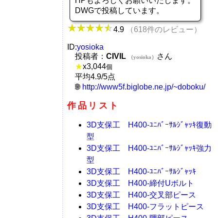
HPもよろしくお願いいたします。
DWGで投稿しています。
4.9
（618件のレビュー）
ID:
yosioka
投稿者：
CIVIL
さん
（yosioka）
★
x
3,044
個
平均4.9/5点
http://www5f.biglobe.ne.jp/~doboku/
作品リスト
3D支保工 H400-ﾕﾆﾊﾞｰｻﾙｼﾞｬｯｷ復動
型
3D支保工 H400-ﾕﾆﾊﾞｰｻﾙｼﾞｬｯｷ強力
型
3D支保工 H400-ﾕﾆﾊﾞｰｻﾙｼﾞｬｯｷ
3D支保工 H400-締付Uボルト
3D支保工 H400-交叉部ピース
3D支保工 H400-フラットピース