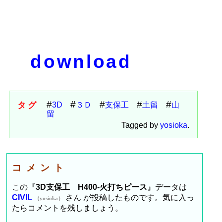
download
タグ
3D
３Ｄ
支保工
土留
山
留
Tagged by
yosioka
.
コメント
この『
3D支保工 H400-火打ちピース
』データは
CIVIL
さん が投稿したものです。気に入っ
（yosioka）
たらコメントを残しましょう。