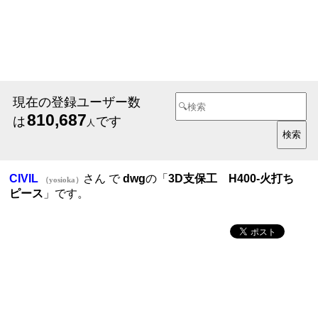
現在の登録ユーザー数
810,687
は
です
人
CIVIL
さん で
dwg
の「
3D支保工 H400-火打ち
（yosioka）
ピース
」です。