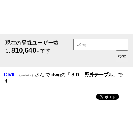
現在の登録ユーザー数
810,640
は
です
人
CIVIL
さん で
dwg
の「
３Ｄ 野外テーブル
」で
（yosioka）
す。