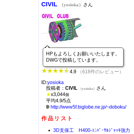
CIVIL
さん
（yosioka）
HPもよろしくお願いいたします。
DWGで投稿しています。
4.9
（618件のレビュー）
ID:
yosioka
投稿者：
CIVIL
さん
（yosioka）
★
x
3,044
個
平均4.9/5点
http://www5f.biglobe.ne.jp/~doboku/
作品リスト
3D支保工 H400-ﾕﾆﾊﾞｰｻﾙｼﾞｬｯｷ強力