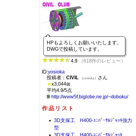
HPもよろしくお願いいたします。
DWGで投稿しています。
4.9
（618件のレビュー）
ID:
yosioka
投稿者：
CIVIL
さん
（yosioka）
★
x
3,044
個
平均4.9/5点
http://www5f.biglobe.ne.jp/~doboku/
作品リスト
3D支保工 H400-ﾕﾆﾊﾞｰｻﾙｼﾞｬｯｷ強力
型
3D支保工 H400-ﾕﾆﾊﾞｰｻﾙｼﾞｬｯｷ