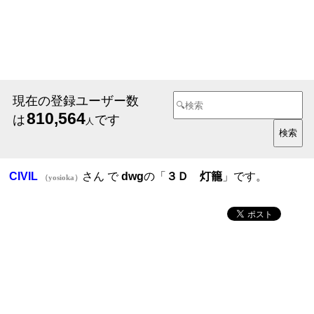
現在の登録ユーザー数
810,564
は
です
人
CIVIL
さん で
dwg
の「
３Ｄ 灯籠
」です。
（yosioka）