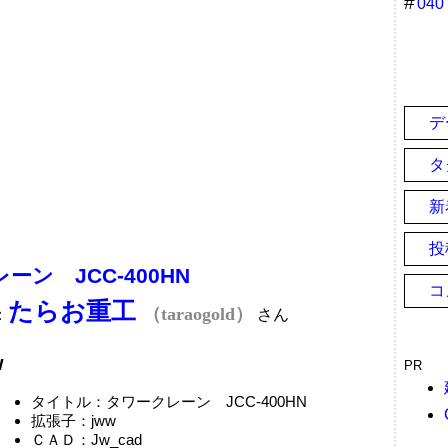
04
デ
タ
新
投
ーン JCC-400HN
コ
たらお重工
（taraogold）
：
さん
w
PR
タイトル：タワークレーン JCC-400HN
拡張子：jww
ＣＡＤ：Jw_cad