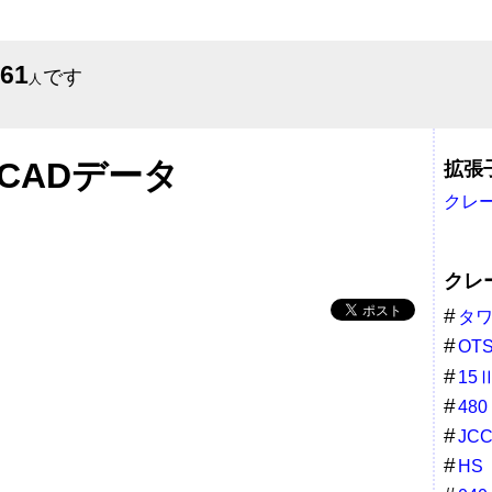
561
です
人
CADデータ
拡張子
クレ
クレ
タ
OT
15
480
JC
HS