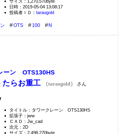
サイズ：1,270,570byte
日時：2019-05-04 13:08:17
投稿者ＩＤ：
taraogold
ン
OTS
100
N
ーン OTS130HS
たらお重工
（taraogold）
：
さん
w
タイトル：タワークレーン OTS130HS
拡張子：jww
ＣＡＤ：Jw_cad
次元：2D
サイズ：2,498,270byte