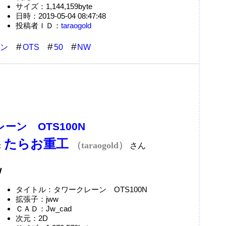
サイズ：1,144,159byte
日時：2019-05-04 08:47:48
投稿者ＩＤ：
taraogold
ン
OTS
50
NW
ーン OTS100N
たらお重工
（taraogold）
：
さん
w
タイトル：タワークレーン OTS100N
拡張子：jww
ＣＡＤ：Jw_cad
次元：2D