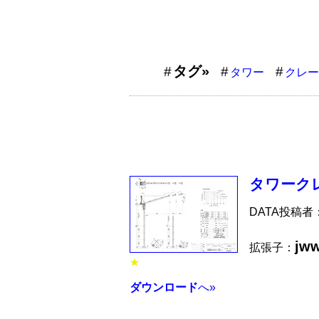
タグ»
タワー
クレー
タワークレ
DATA投稿者
jw
拡張子：
★
ダウンロード
へ»