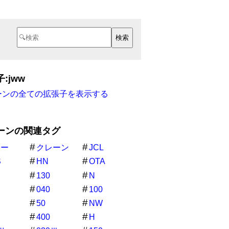
:jww
ーンの全ての拡張子を表示する
ーンの関連タグ
ワー
クレーン
JCL
S
HN
OTA
Ⅱ
130
N
040
100
C
50
NW
400
H