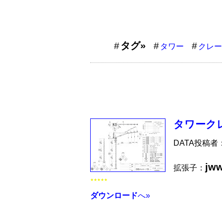
タグ»
タワー
クレー
タワークレ
DATA投稿者
jw
拡張子：
★★★★★
ダウンロード
へ»