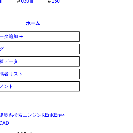
0Ⅱ
030Ⅲ
150
ホーム
ータ追加 ➕
グ
着データ
稿者リスト
メント
建築系検索エンジンKEnKEn👀
CAD