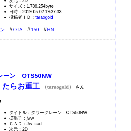
次元：2D
サイズ：1,788,254byte
日時：2019-05-02 19:37:33
投稿者ＩＤ：
taraogold
ン
OTA
150
HN
ーン OTS50NW
たらお重工
（taraogold）
：
さん
w
タイトル：タワークレーン OTS50NW
拡張子：jww
ＣＡＤ：Jw_cad
次元：2D