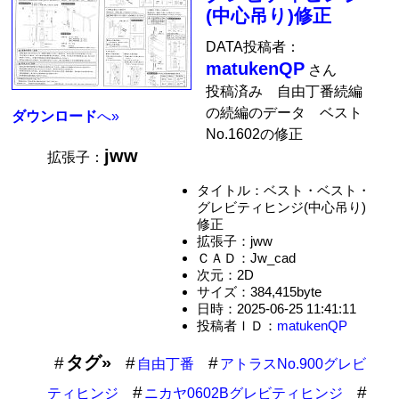
(中心吊り)修正
DATA投稿者：
matukenQP
さん
投稿済み 自由丁番続編
の続編のデータ ベスト
ダウンロード
へ»
No.1602の修正
jww
拡張子：
タイトル：ベスト・ベスト・
グレビティヒンジ(中心吊り)
修正
拡張子：jww
ＣＡＤ：Jw_cad
次元：2D
サイズ：384,415byte
日時：2025-06-25 11:41:11
投稿者ＩＤ：
matukenQP
タグ»
自由丁番
アトラスNo.900グレビ
ティヒンジ
ニカヤ0602Bグレビティヒンジ