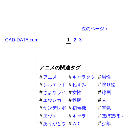
次のページ＞
CAD-DATA.com
1
2
3
アニメの関連タグ
アニメ
キャラクタ
男性
ー
シルエット
ねずみ
塗り絵
さよなライ
女性
線画
オン
エウレカ
鉄腕
人
ヤンデレポ
初号機
電気
ーズ
ヱヴァ
キャラ
ぽぽぽぽ～
ん
ありがとウ
ＡＣ
少年