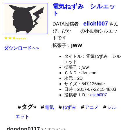
電気ねずみ シルエッ
ト
eiichi007
DATA投稿者：
さん
ぴ、ぴか の小動物シルエッ
トです
★★★
★★★★★
jww
拡張子：
ダウンロード
へ»
タイトル：電気ねずみ シル
エット
拡張子：jww
ＣＡＤ：Jw_cad
次元：2D
サイズ：547,136byte
日時：2017-07-22 15:48:03
投稿者ＩＤ：
eiichi007
タグ»
電気
ねずみ
アニメ
シル
エット
dondon0117
さんのコメント