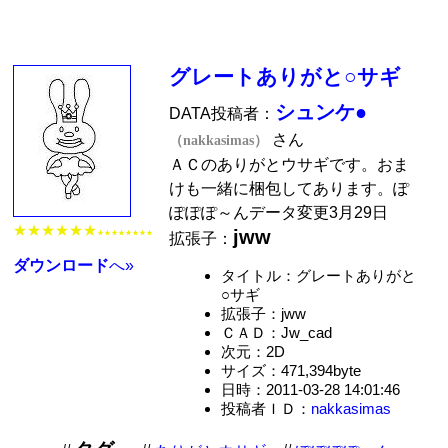
グレートありがと○サギ
シュンケ●
DATA投稿者：
さん
（nakkasimas）
ＡＣのありがとウサギです。おま
けも一緒に梱包してあります。ぽ
ぽぽぽ～んデータ変更3月29日
★★★★★★
jww
★★★★★★★★
拡張子：
ダウンロード
へ»
タイトル：グレートありがと
○サギ
拡張子：jww
ＣＡＤ：Jw_cad
次元：2D
サイズ：471,394byte
日時：2011-03-28 14:01:46
投稿者ＩＤ：
nakkasimas