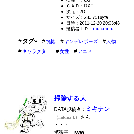
拡張子：dxf
ＣＡＤ：DXF
次元：2D
サイズ：280,751byte
日時：2011-12-20 20:03:48
投稿者ＩＤ：
murumuru
タグ»
恍惚
ヤンデレポーズ
人物
キャラクター
女性
アニメ
掃除する人
ミキナン
DATA投稿者：
さん
（mikina-k）
・・・
jww
拡張子：