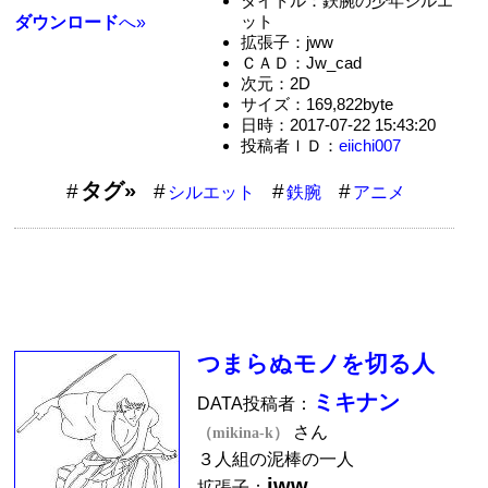
タイトル：鉄腕の少年シルエ
ット
ダウンロード
へ»
拡張子：jww
ＣＡＤ：Jw_cad
次元：2D
サイズ：169,822byte
日時：2017-07-22 15:43:20
投稿者ＩＤ：
eiichi007
タグ»
シルエット
鉄腕
アニメ
つまらぬモノを切る人
ミキナン
DATA投稿者：
さん
（mikina-k）
３人組の泥棒の一人
jww
拡張子：