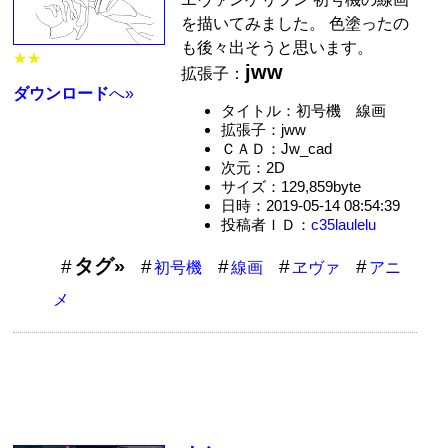
を描いてみました。 色塗ったの
も後々出そうと思います。
★★
jww
拡張子：
ダウンロード
へ»
タイトル：初号機 線画
拡張子：jww
ＣＡＤ：Jw_cad
次元：2D
サイズ：129,859byte
日時：2019-05-14 08:54:39
投稿者ＩＤ：
c35laulelu
タグ»
初号機
線画
ヱヴァ
アニ
メ