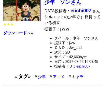
少年 ソンさん
eiichi007
DATA投稿者：
さん
シルエットの少年です 棒持って
いる横立
★★★
jww
拡張子：
ダウンロード
へ»
タイトル：少年 ソンさん
拡張子：jww
ＣＡＤ：Jw_cad
次元：2D
サイズ：42,660byte
日時：2017-07-22 16:09:45
投稿者ＩＤ：
eiichi007
タグ»
少年
アニメ
キャラ