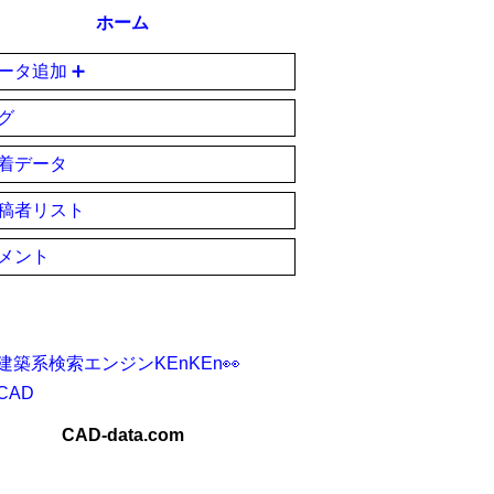
ホーム
ータ追加 ➕
グ
着データ
稿者リスト
メント
建築系検索エンジンKEnKEn👀
CAD
CAD-data.com