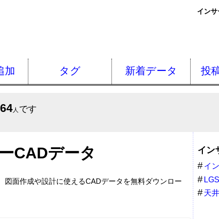
インサ
追加
タグ
新着データ
投
564
です
人
ーCADデータ
イン
イ
LG
載。図面作成や設計に使えるCADデータを無料ダウンロー
天