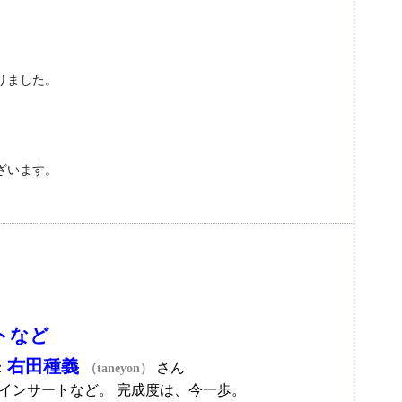
りました。
ざいます。
トなど
右田種義
：
さん
（taneyon）
インサートなど。 完成度は、今一歩。