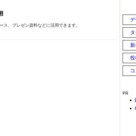
用
デ
パース、プレゼン資料などに活用できます。
タ
新
投
コ
PR