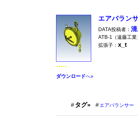
エアバラン
清
DATA投稿者：
ATB-1（遠藤工
x_t
拡張子：
★★★★★
ダウンロード
へ»
タグ»
エアバランサー