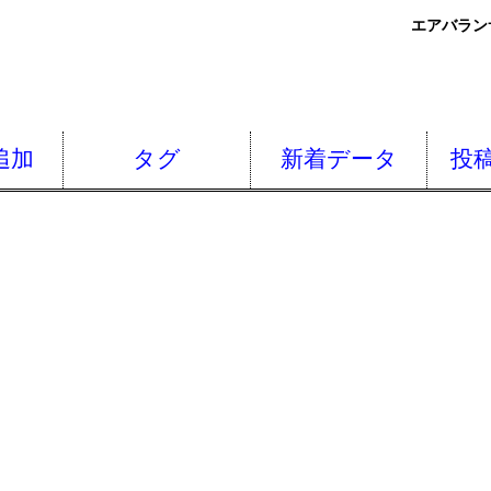
エアバラン
追加
タグ
新着データ
投