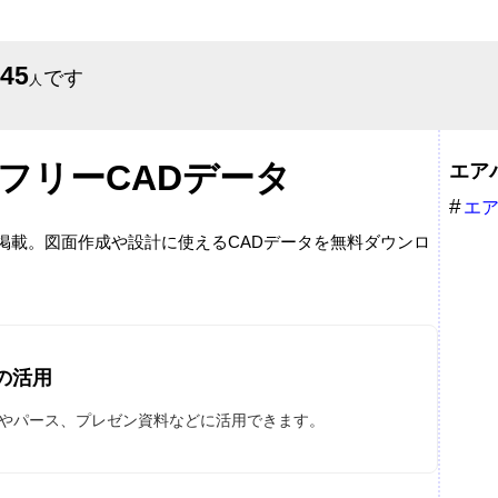
645
です
人
フリーCADデータ
エア
エ
サー
で掲載。図面作成や設計に使えるCADデータを無料ダウンロ
の活用
図やパース、プレゼン資料などに活用できます。