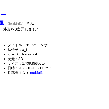
サー
風
さん
（istakful1）
業）外形を3次元しました
タイトル：エアバランサー
拡張子：x_t
ＣＡＤ：Parasolid
次元：3D
サイズ：1,709,856byte
日時：2023-10-13 21:03:53
投稿者ＩＤ：
istakful1