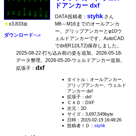
ドアンカー dxf
styhk
DATA投稿者：
さん
M6～M16までのオールアンカ
★
x
3,833
個
ー、グリップアンカーとφ10ウ
ダウンロード
へ»
ェルドアンカーです。AutoCAD
でdxf(R12/LT2)保存しました。
2025-08-22-打ち込み前の姿を追加。2026-05-18-
データ整理。2026-05-20-ウェルドアンカー追加。
dxf
拡張子：
タイトル：オールアンカー、
グリップアンカー、ウェルド
アンカー dxf
拡張子：dxf
ＣＡＤ：DXF
次元：2D
サイズ：3,697,549byte
日時：2015-02-19 16:48:26
投稿者ＩＤ：
styhk