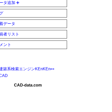
ータ追加 ➕
グ
着データ
稿者リスト
メント
建築系検索エンジンKEnKEn👀
CAD
CAD-data.com