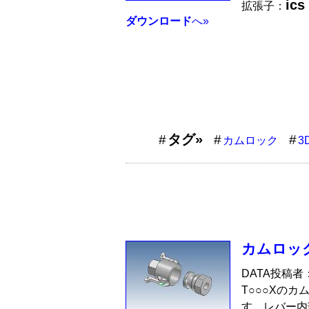
ics
拡張子：
ダウンロード
へ»
タグ»
カムロック
3
カムロック
DATA投稿者
T○○○Xのカ
す。レバー内