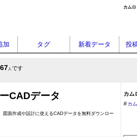
カムロ
追加
タグ
新着データ
投
667
です
人
ーCADデータ
カム
カ
載。図面作成や設計に使えるCADデータを無料ダウンロー