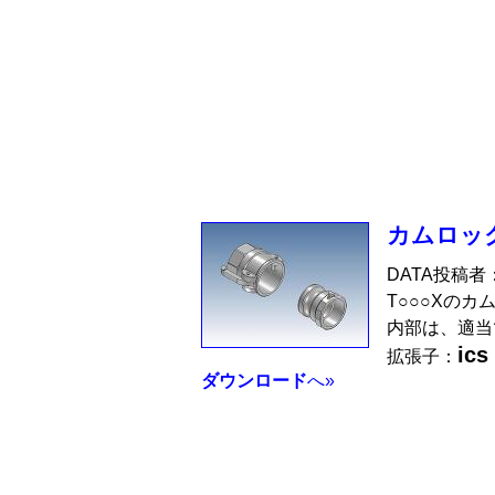
カムロック
DATA投稿者
T○○○Xのカ
内部は、適当
ics
拡張子：
ダウンロード
へ»