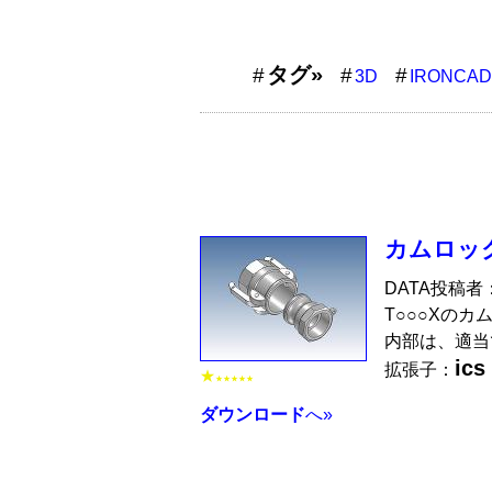
タグ»
3D
IRONCAD
カムロック
DATA投稿者
T○○○Xのカ
内部は、適当
ics
拡張子：
★
★★★★★
ダウンロード
へ»