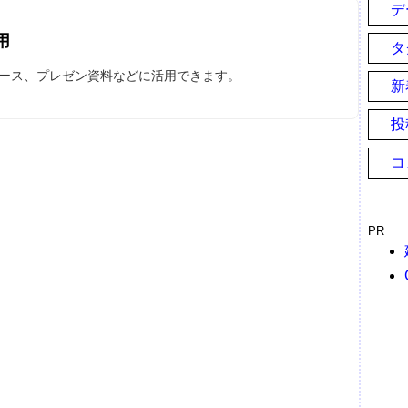
デ
用
タ
パース、プレゼン資料などに活用できます。
新
投
コ
PR