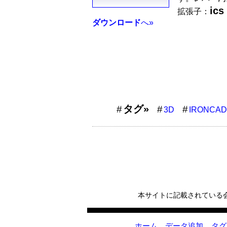
ics
拡張子：
ダウンロード
へ»
タグ»
3D
IRONCAD
本サイトに記載されている
ホーム
データ追加
タグ