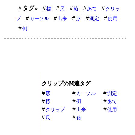
タグ»
標
尺
箱
あて
クリッ
プ
カーソル
出来
形
測定
使用
例
クリップの関連タグ
形
カーソル
測定
標
例
あて
クリップ
出来
使用
尺
箱