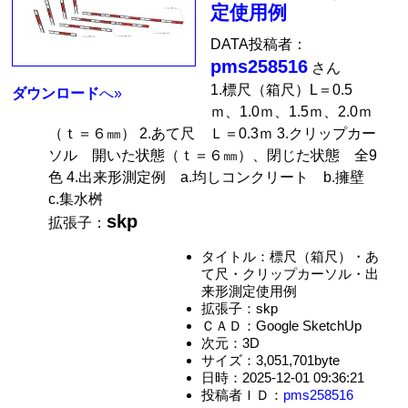
定使用例
DATA投稿者：
pms258516
さん
1.標尺（箱尺）L＝0.5
ダウンロード
へ»
ｍ、1.0ｍ、1.5ｍ、2.0ｍ
（ｔ＝６㎜） 2.あて尺 Ｌ＝0.3ｍ 3.クリップカー
ソル 開いた状態（ｔ＝６㎜）、閉じた状態 全9
色 4.出来形測定例 a.均しコンクリート b.擁壁
c.集水桝
skp
拡張子：
タイトル：標尺（箱尺）・あ
て尺・クリップカーソル・出
来形測定使用例
拡張子：skp
ＣＡＤ：Google SketchUp
次元：3D
サイズ：3,051,701byte
日時：2025-12-01 09:36:21
投稿者ＩＤ：
pms258516