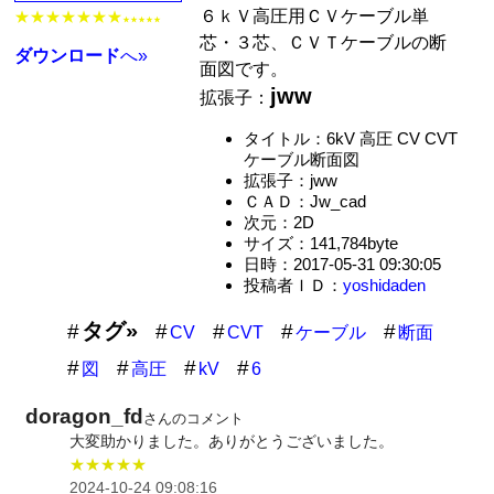
６ｋＶ高圧用ＣＶケーブル単
★★★★★★★
★★★★★
芯・３芯、ＣＶＴケーブルの断
ダウンロード
へ»
面図です。
jww
拡張子：
タイトル：6kV 高圧 CV CVT
ケーブル断面図
拡張子：jww
ＣＡＤ：Jw_cad
次元：2D
サイズ：141,784byte
日時：2017-05-31 09:30:05
投稿者ＩＤ：
yoshidaden
タグ»
CV
CVT
ケーブル
断面
図
高圧
kV
6
doragon_fd
さんのコメント
大変助かりました。ありがとうございました。
★★★★★
2024-10-24 09:08:16