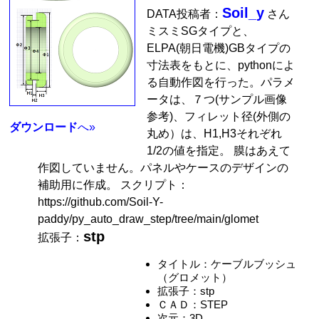
Soil_y
DATA投稿者：
さん
ミスミSGタイプと、
ELPA(朝日電機)GBタイプの
寸法表をもとに、pythonによ
る自動作図を行った。パラメ
ータは、７つ(サンプル画像
参考)、フィレット径(外側の
ダウンロード
へ»
丸め）は、H1,H3それぞれ
1/2の値を指定。 膜はあえて
作図していません。パネルやケースのデザインの
補助用に作成。 スクリプト：
https://github.com/Soil-Y-
paddy/py_auto_draw_step/tree/main/glomet
stp
拡張子：
タイトル：ケーブルブッシュ
（グロメット）
拡張子：stp
ＣＡＤ：STEP
次元：3D