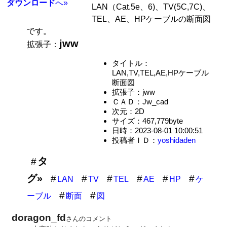
ダウンロード
へ»
LAN（Cat.5e、6)、TV(5C,7C)、
TEL、AE、HPケーブルの断面図
です。
jww
拡張子：
タイトル：
LAN,TV,TEL,AE,HPケーブル
断面図
拡張子：jww
ＣＡＤ：Jw_cad
次元：2D
サイズ：467,779byte
日時：2023-08-01 10:00:51
投稿者ＩＤ：
yoshidaden
タ
グ»
LAN
TV
TEL
AE
HP
ケ
ーブル
断面
図
doragon_fd
さんのコメント