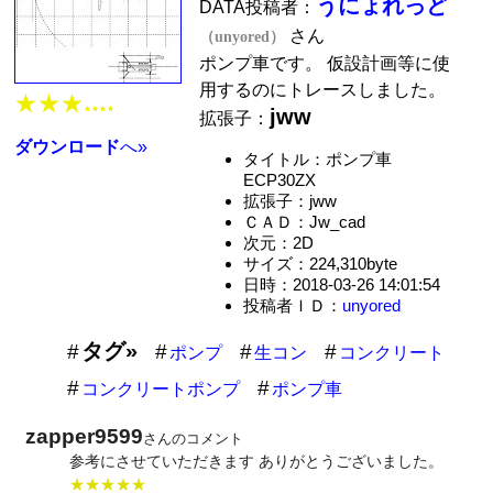
うにょれっど
DATA投稿者：
さん
（unyored）
ポンプ車です。 仮設計画等に使
用するのにトレースしました。
★★★
jww
★★★★
拡張子：
ダウンロード
へ»
タイトル：ポンプ車
ECP30ZX
拡張子：jww
ＣＡＤ：Jw_cad
次元：2D
サイズ：224,310byte
日時：2018-03-26 14:01:54
投稿者ＩＤ：
unyored
タグ»
ポンプ
生コン
コンクリート
コンクリートポンプ
ポンプ車
zapper9599
さんのコメント
参考にさせていただきます ありがとうございました。
★★★★★