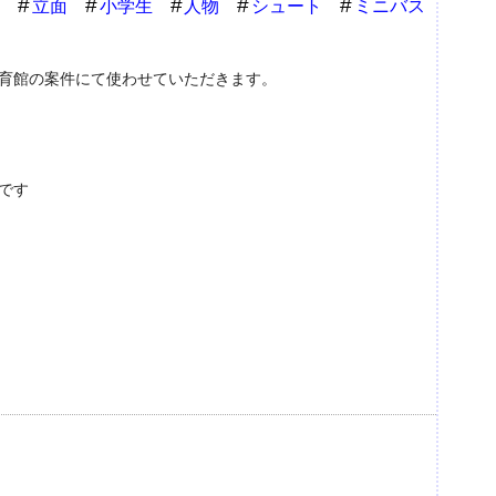
立面
小学生
人物
シュート
ミニバス
体育館の案件にて使わせていただきます。
です
。