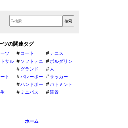
ーツの関連タグ
ポーツ
コート
テニス
ットサル
ソフトテニ
ボルダリン
ス
グクライマ
面
グランド
人
ュート
バレーボー
サッカー
ル
式
ハンドボー
バトミント
ル
ン
学生
ミニバス
添景
物
ホーム