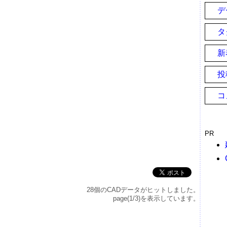
デ
タ
新
投
コ
PR
28個のCADデータがヒットしました。
page(1/3)を表示しています。