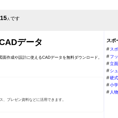
615
です
人
CADデータ
スポ
ス
フ
。図面作成や設計に使えるCADデータを無料ダウンロード。
立
シ
硬
小
人
ース、プレゼン資料などに活用できます。