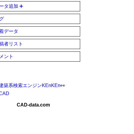
ータ追加 ➕
グ
着データ
稿者リスト
メント
建築系検索エンジンKEnKEn👀
CAD
CAD-data.com