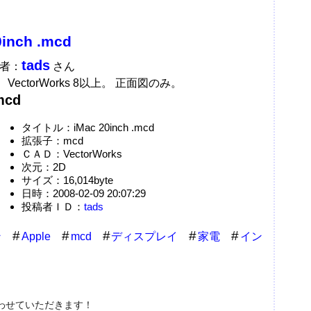
0inch .mcd
tads
稿者：
さん
。 VectorWorks 8以上。 正面図のみ。
mcd
タイトル：iMac 20inch .mcd
拡張子：mcd
ＣＡＤ：VectorWorks
次元：2D
サイズ：16,014byte
日時：2008-02-09 20:07:29
投稿者ＩＤ：
tads
ン
Apple
mcd
ディスプレイ
家電
イン
わせていただきます！