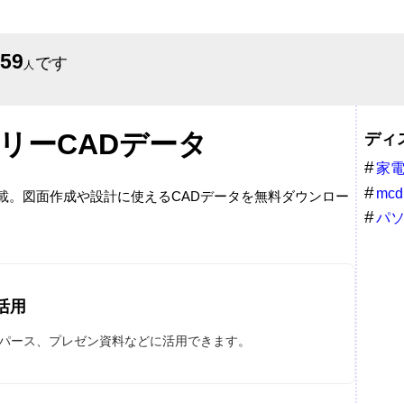
659
です
人
リーCADデータ
ディ
家
mcd
掲載。図面作成や設計に使えるCADデータを無料ダウンロー
パ
活用
やパース、プレゼン資料などに活用できます。