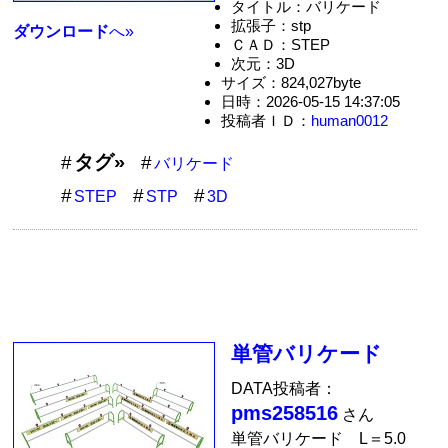
タイトル：バリケード
拡張子：stp
ダウンロード
へ»
ＣＡＤ：STEP
次元：3D
サイズ：824,027byte
日時：2026-05-15 14:37:05
投稿者ＩＤ：
human0012
タグ»
バリケード
STEP
STP
3D
単管バリケード
DATA投稿者：
pms258516
さん
単管バリケード L＝5.0