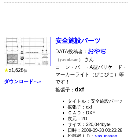
安全施設パーツ
おやぢ
DATA投稿者：
さん
（yasudasan）
コーン・バー・A型バリケード・
★
x
1,628
個
マーカーライト（ぴこぴこ）等
ダウンロード
へ»
です！
dxf
拡張子：
タイトル：安全施設パーツ
拡張子：dxf
ＣＡＤ：DXF
次元：2D
サイズ：320,044byte
日時：2008-09-30 09:23:28
投稿者ＩＤ：
yasudasan