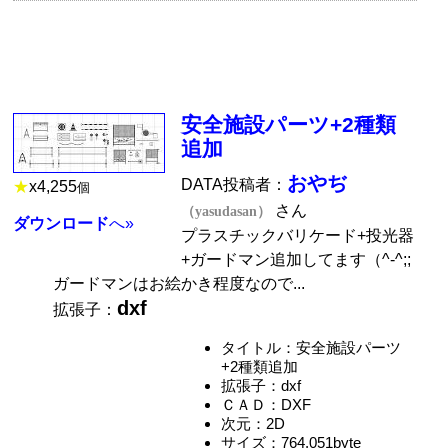
安全施設パーツ+2種類
追加
おやぢ
DATA投稿者：
★
x
4,255
個
さん
（yasudasan）
ダウンロード
へ»
プラスチックバリケード+投光器
+ガードマン追加してます（^-^;;
ガードマンはお絵かき程度なので...
dxf
拡張子：
タイトル：安全施設パーツ
+2種類追加
拡張子：dxf
ＣＡＤ：DXF
次元：2D
サイズ：764,051byte