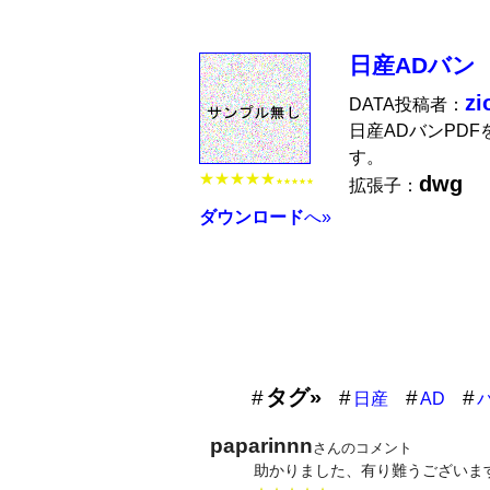
日産ADバン
zi
DATA投稿者：
日産ADバンPD
す。
★★★★★
dwg
拡張子：
★★★★★
ダウンロード
へ»
タグ»
日産
AD
paparinnn
さんのコメント
助かりました、有り難うございま