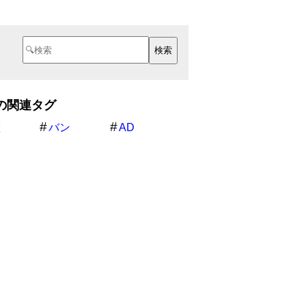
の関連タグ
産
バン
AD