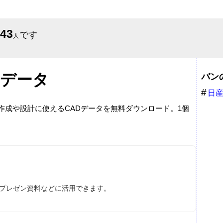
643
です
人
Dデータ
バン
日
面作成や設計に使えるCADデータを無料ダウンロード。1個
、プレゼン資料などに活用できます。