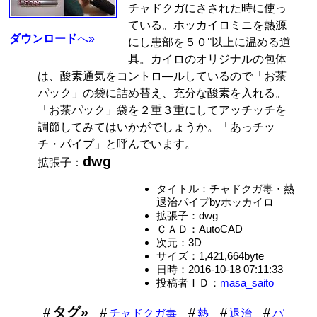
チャドクガにさされた時に使っ
ている。ホッカイロミニを熱源
ダウンロード
へ»
にし患部を５０°以上に温める道
具。カイロのオリジナルの包体
は、酸素通気をコントロ―ルしているので「お茶
パック」の袋に詰め替え、充分な酸素を入れる。
「お茶パック」袋を２重３重にしてアッチッチを
調節してみてはいかがでしょうか。「あっチッ
チ・パイプ」と呼んでいます。
dwg
拡張子：
タイトル：チャドクガ毒・熱
退治パイプbyホッカイロ
拡張子：dwg
ＣＡＤ：AutoCAD
次元：3D
サイズ：1,421,664byte
日時：2016-10-18 07:11:33
投稿者ＩＤ：
masa_saito
タグ»
チャドクガ毒
熱
退治
パ