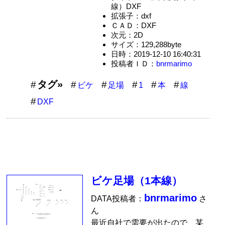
線）DXF
拡張子：dxf
ＣＡＤ：DXF
次元：2D
サイズ：129,288byte
日時：2019-12-10 16:40:31
投稿者ＩＤ：
bnrmarimo
タグ»
ビケ
足場
1
本
線
DXF
ビケ足場（1本線）
bnrmarimo
DATA投稿者：
さ
ん
最近自社で需要が出たので、某