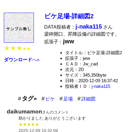
ビケ足場-詳細図2
j-naka115
DATA投稿者：
さん
梁枠開口、昇降設備の詳細図です。
jww
拡張子：
★★★
★★
タイトル：ビケ足場-詳細図2
拡張子：jww
ダウンロード
へ»
ＣＡＤ：Jw_cad
次元：2D
サイズ：345,350byte
日時：2020-12-09 16:37:42
投稿者ＩＤ：
j-naka115
タグ»
ビケ
足場
詳細図
daikumamon
さんのコメント
助かりました ありがとうございます
★★★★★
2025-12-09 15:32:06