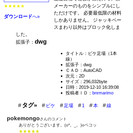
メーカーのものをシンプルにし
★★★★★
ただけです。 必要最低限の材料
ダウンロード
へ»
しかありません。 ジャッキベー
スまわり以外はブロック化しま
した。
dwg
拡張子：
タイトル：ビケ足場（1本
線）
拡張子：dwg
ＣＡＤ：AutoCAD
次元：2D
サイズ：296,032byte
日時：2019-12-10 16:39:08
投稿者ＩＤ：
bnrmarimo
タグ»
ビケ
足場
1
本
線
pokemongo
さんのコメント
ありがとうございます。(o*。_。)oペコッ
★★★★★