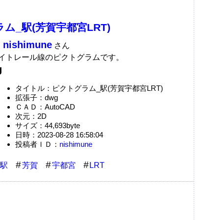
ム_駅(芳賀宇都宮LRT)
nishimune
：
さん
イトレール線のピクトグラムです。
g
タイトル：ピクトグラム_駅(芳賀宇都宮LRT)
拡張子：dwg
ＣＡＤ：AutoCAD
次元：2D
サイズ：44,693byte
日時：2023-08-28 16:58:04
投稿者ＩＤ：
nishimune
駅
芳賀
宇都宮
LRT