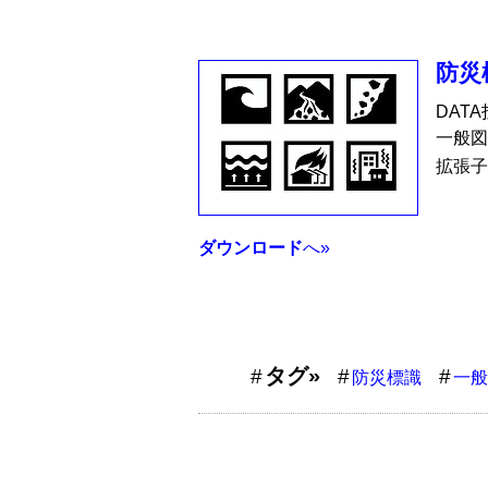
防災
DAT
一般図
拡張子
ダウンロード
へ»
タグ»
防災標識
一般