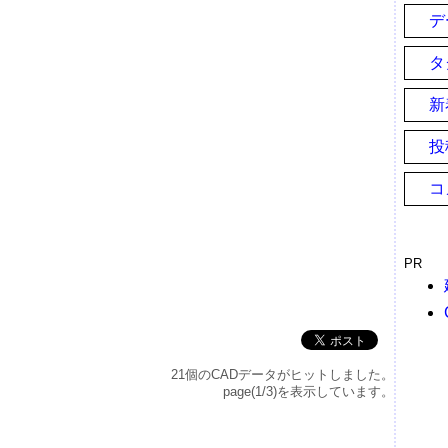
デ
タ
新
投
コ
PR
21個のCADデータがヒットしました。
page(1/3)を表示しています。