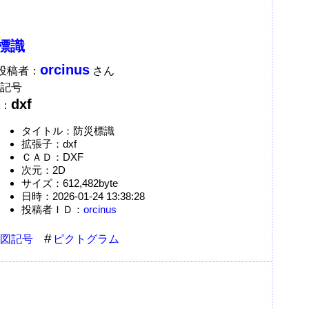
標識
orcinus
A投稿者：
さん
記号
dxf
：
タイトル：防災標識
拡張子：dxf
ＣＡＤ：DXF
次元：2D
サイズ：612,482byte
日時：2026-01-24 13:38:28
投稿者ＩＤ：
orcinus
図記号
ピクトグラム