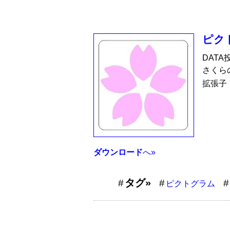
ピク
DATA
さくら
拡張子
ダウンロード
へ»
タグ»
ピクトグラム