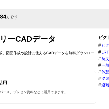
684
です
人
リーCADデータ
ピク
ピ
ム
LRT
掲載。図面作成や設計に使えるCADデータを無料ダウンロー
防
一
休
温
活用
避
やパース、プレゼン資料などに活用できます。