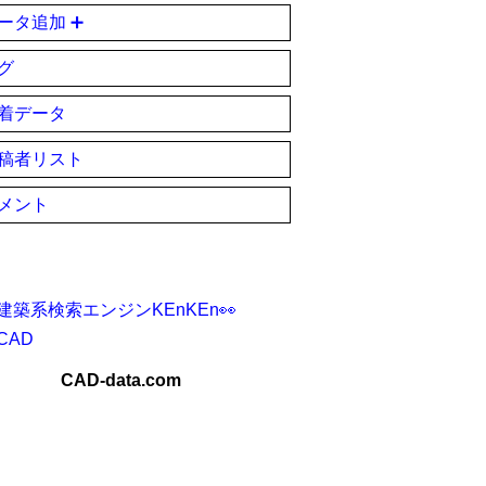
ータ追加 ➕
グ
着データ
稿者リスト
メント
建築系検索エンジンKEnKEn👀
CAD
CAD-data.com