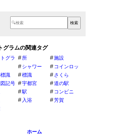
トグラムの関連タグ
クトグラ
所
施設
シャワー
コインロッ
カー
災標識
標識
さくら
般図記号
宇都宮
道の駅
憩
駅
コンビニ
泉
入浴
芳賀
難
ホーム