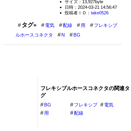
サイズ：13,927byte
日時：2024-03-21 14:56:47
投稿者ＩＤ：
take0526
タグ»
電気
配線
用
フレキシブ
ルホースコネクタ
N
BG
フレキシブルホースコネクタの関連タ
グ
BG
フレキシブ
電気
ルホースコネ
用
配線
クタ